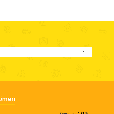
dömen
Omdöme:
4.83
/
5