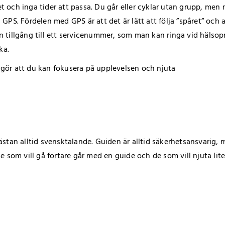
het och inga tider att passa. Du går eller cyklar utan grupp, me
 GPS. Fördelen med GPS är att det är lätt att följa ”spåret” oc
n tillgång till ett servicenummer, som man kan ringa vid häls
ka.
et gör att du kan fokusera på upplevelsen och njuta
stan alltid svensktalande. Guiden är alltid säkerhetsansvarig, m
. De som vill gå fortare går med en guide och de som vill njuta li