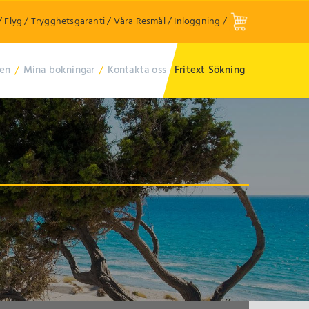
/
Flyg
/
Trygghetsgaranti
/
Våra Resmål
/
Inloggning
/
ren
/
Mina bokningar
/
Kontakta oss
Fritext Sökning