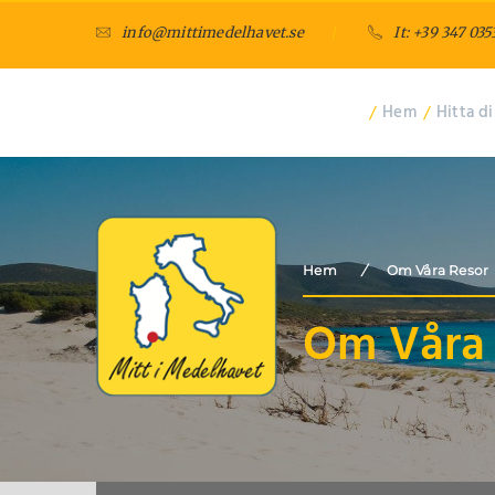
info@mittimedelhavet.se
/
It: +39 347 035
/
Hem
/
Hitta di
Hem
/
Om Våra Resor
Om Våra 