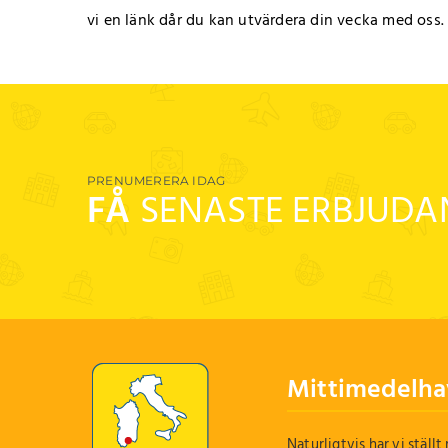
vi en länk dår du kan utvärdera din vecka med oss.
PRENUMERERA IDAG
FÅ
SENASTE ERBJUD
Mittimedelha
Naturligtvis har vi ställt