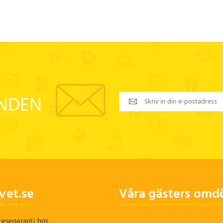
ANDEN
vet.se
Våra gästers om
 resegaranti hos