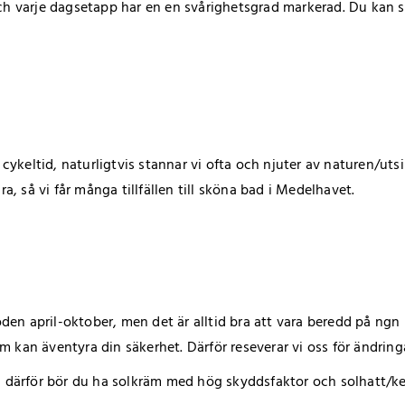
ch varje dagsetapp har en en svårighetsgrad markerad. Du kan se 
INLOGGNING
r cykeltid, naturligtvis stannar vi ofta och njuter av naturen/uts
ra, så vi får många tillfällen till sköna bad i Medelhavet.
Glömt lösenordet
GÅ VIDARE
n april-oktober, men det är alltid bra att vara beredd på ngn r
m kan äventyra din säkerhet. Därför reseverar vi oss för ändring
n, därför bör du ha solkräm med hög skyddsfaktor och solhatt/ke