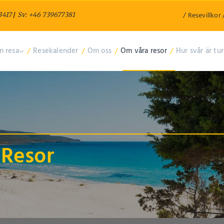
/
Resevillkor
3417
/
Sv: +46 739677381
n resa
/
Resekalender
/
Om oss
/
Om våra resor
/
Hur svår är tu
Resor