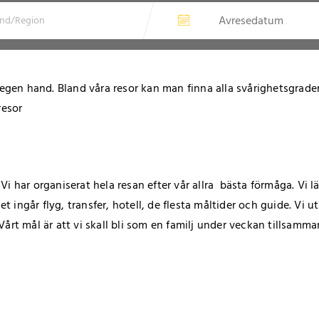
å egen hand. Bland våra resor kan man finna alla svårighetsgrader
resor
i har organiserat hela resan efter vår allra bästa förmåga. Vi lä
Det ingår flyg, transfer, hotell, de flesta måltider och guide. Vi 
årt mål är att vi skall bli som en familj under veckan tillsamma