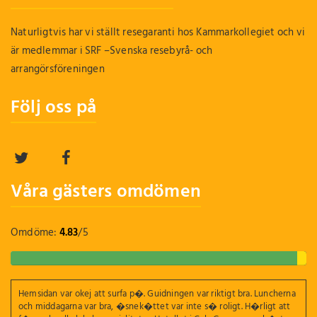
Naturligtvis har vi ställt resegaranti hos Kammarkollegiet och vi
är medlemmar i SRF –Svenska resebyrå- och
arrangörsföreningen
Följ oss på
Våra gästers omdömen
Omdöme:
4.83
/
5
Hemsidan var okej att surfa p�. Guidningen var riktigt bra. Luncherna
och middagarna var bra, �snek�ttet var inte s� roligt. H�rligt att