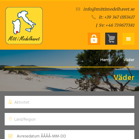
info@mittimedelhavet.se
It: +39 347 0353417
/
Sv: +46 739677381
Hem
/
Väder
Väder