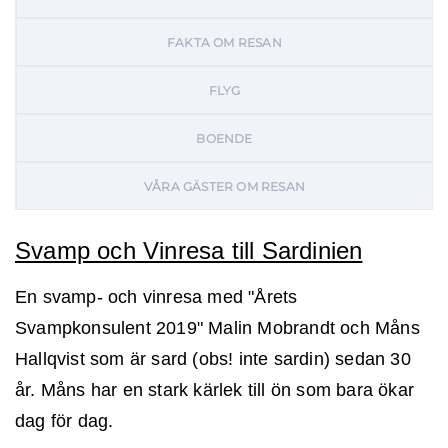
FAKTA OM RESAN
FLYG
BOENDE
VÅRA GÄSTER OM RESAN
Svamp och Vinresa till Sardinien
En svamp- och vinresa med "Årets
Svampkonsulent 2019" Malin Mobrandt och Måns
Hallqvist som är sard (obs! inte sardin) sedan 30
år. Måns har en stark kärlek till ön som bara ökar
dag för dag.