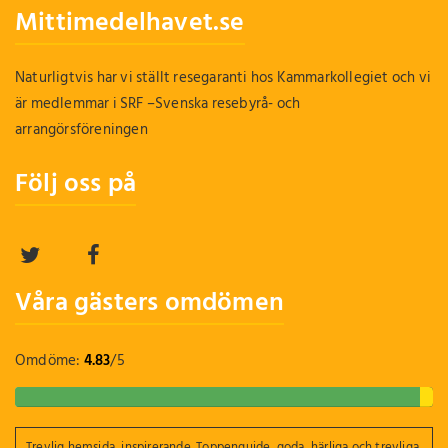
Mittimedelhavet.se
Naturligtvis har vi ställt resegaranti hos Kammarkollegiet och vi
är medlemmar i SRF –Svenska resebyrå- och
arrangörsföreningen
Följ oss på
Våra gästers omdömen
Omdöme:
4.83
/
5
Trevlig hemsida, inspirerande. Toppenguide, goda, härliga och trevliga