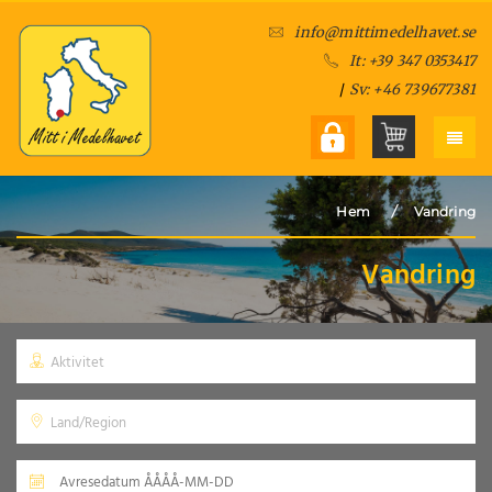
info@mittimedelhavet.se
It: +39 347 0353417
/
Sv: +46 739677381
/
Hem
Vandring
Vandring