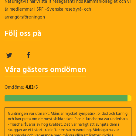
Naturligtvis har vi ställt resegaranti hos Kammarkollegiet och vi
är medlemmar i SRF –Svenska resebyrå- och
arrangörsföreningen
Följ oss på
Våra gästers omdömen
Omdöme:
4.83
/
5
Guidningen var utmärkt. Måns är mycket sympatisk, bildad och kunnig
och kan prata om de mest skilda saker. Picnic-luncherna var underbara
- fräscha råvaror av hög kvalitet. Det var härligt att avnjuta dem i
skuggan av ett stort träd efter en varm vandring. Middagarna var
spännande och varierande med många olika smårätter, riktiga