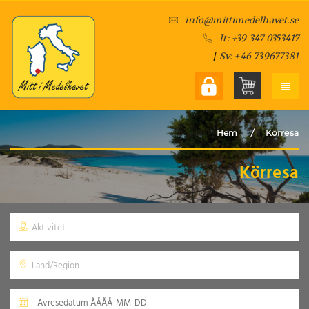
info@mittimedelhavet.se
It: +39 347 0353417
/
Sv: +46 739677381
/
Hem
Körresa
Körresa